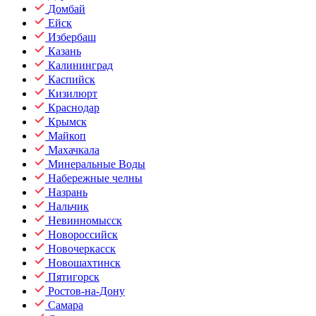
Домбай
Ейск
Избербаш
Казань
Калининград
Каспийск
Кизилюрт
Краснодар
Крымск
Майкоп
Махачкала
Минеральные Воды
Набережные челны
Назрань
Нальчик
Невинномысск
Новороссийск
Новочеркасск
Новошахтинск
Пятигорск
Ростов-на-Дону
Самара