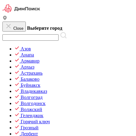
Выберите город
Close
Азов
Анапа
Армавир
Архыз
Астрахань
Балаково
Буйнакск
Владикавказ
Волгоград
Волгодонск
Волжский
Геленджик
Горячий ключ
Грозный
Дербент