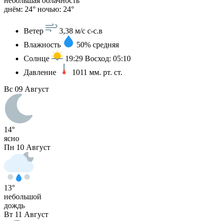
небольшая облачность
днём: 24°
ночью: 24°
Ветер
3,38 м/с
с-с.в
Влажность
50%
средняя
Солнце
19:29
Восход: 05:10
Давление
1011
мм. рт. ст.
Вс
09 Август
14°
ясно
Пн
10 Август
13°
небольшой
дождь
Вт
11 Август