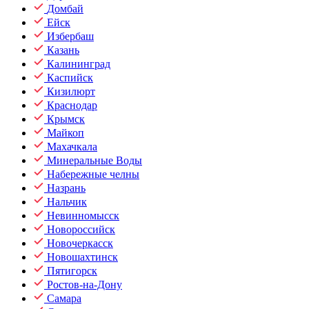
Домбай
Ейск
Избербаш
Казань
Калининград
Каспийск
Кизилюрт
Краснодар
Крымск
Майкоп
Махачкала
Минеральные Воды
Набережные челны
Назрань
Нальчик
Невинномысск
Новороссийск
Новочеркасск
Новошахтинск
Пятигорск
Ростов-на-Дону
Самара