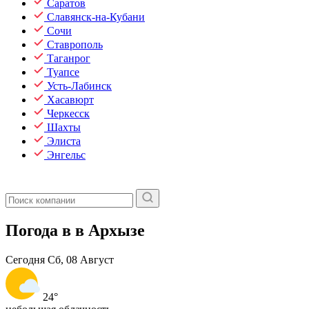
Саратов
Славянск-на-Кубани
Сочи
Ставрополь
Таганрог
Туапсе
Усть-Лабинск
Хасавюрт
Черкесск
Шахты
Элиста
Энгельс
Погода в в Архызе
Сегодня
Сб, 08 Август
24°