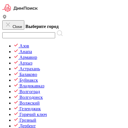
Выберите город
Close
Азов
Анапа
Армавир
Архыз
Астрахань
Балаково
Буйнакск
Владикавказ
Волгоград
Волгодонск
Волжский
Геленджик
Горячий ключ
Грозный
Дербент