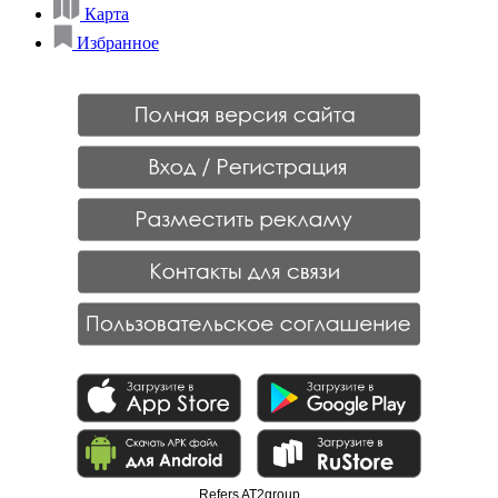
Карта
Избранное
Refers AT2group