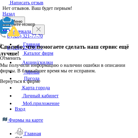
Написать отзыв
Нет отзывов. Ваш будет первым!
Назад
Меню
Выберите номер
Махачкала
8 (928) 321-77-70
Главная
Спасибо, что помогаете сделать наш сервис ещё
8 (928) 324-99-77
лучше!
Каталог фирм
Отменить
Акции/скидки
Мы получили информацию о наличии ошибки в описании
фирмы. В ближайшее время мы ее исправим.
Афиша
Погода
Вернуться к фирме
Карта города
Личный кабинет
Моб.приложение
Вход
Фирмы на карте
Главная